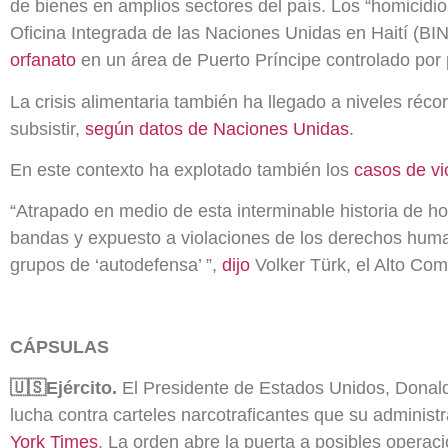
de bienes en amplios sectores del país. Los “homicidio
Oficina Integrada de las Naciones Unidas en Haití (B
orfanato
en un área de Puerto Príncipe controlado por 
La crisis alimentaria también ha llegado a niveles réco
subsistir,
según datos de Naciones Unidas
.
En este contexto ha explotado también los
casos de vi
“Atrapado en medio de esta interminable historia de hor
bandas y expuesto a violaciones de los derechos human
grupos de ‘autodefensa’ ”,
dijo
Volker Türk, el Alto Co
CÁPSULAS
🇺🇸Ejército.
El Presidente de Estados Unidos, Donald 
lucha contra carteles narcotraficantes que su administ
York Times
. La orden abre la puerta a posibles operaci