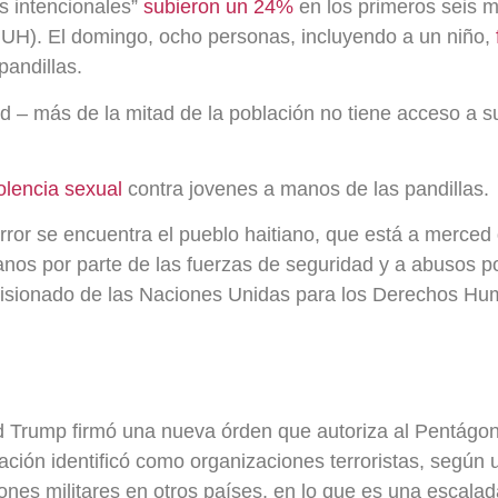
s intencionales”
subieron un 24%
en los primeros seis 
INUH).
El domingo, ocho personas, incluyendo a un niño,
pandillas.
rd – más de la mitad de la población no tiene acceso a s
olencia sexual
contra jovenes a manos de las pandillas.
ror se encuentra el pueblo haitiano, que está a merced de
os por parte de las fuerzas de seguridad y a abusos po
misionado de las Naciones Unidas para los Derechos Hu
Trump firmó una nueva órden que autoriza al Pentágono a
ración identificó como organizaciones terroristas, según
ones militares en otros países, en lo que es una escalada