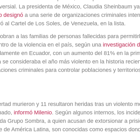
oversial. La presidenta de México, Claudia Sheinbaum y
p designó
a una serie de organizaciones criminales inte
 al Cartel de Los Soles, de Venezuela, en la lista.
bran a las familias de personas fallecidas para permitir
tro de la violencia en el país, según una
investigación 
adamente en Ecuador, con un aumento del 81% en la pri
se consideraba el año más violento en la historia recien
iones criminales para controlar poblaciones y territorios,
rtad murieron y 11 resultaron heridas tras un violento m
ábado,
informó Milenio
. Según algunos internos, los inc
ada Grupo Sombra, a quien acusan de extorsionar a prisio
rte de América Latina, son conocidas como espacios don