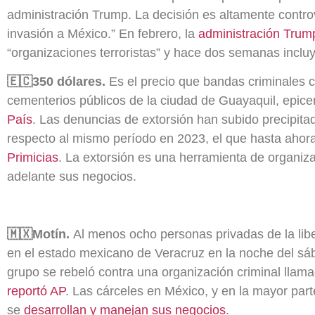
administración Trump. La decisión es altamente contr
invasión a México.” En febrero, la
administración Trum
“organizaciones terroristas” y hace dos semanas incluyó
🇪🇨350 dólares.
Es el precio que bandas criminales co
cementerios públicos de la ciudad de Guayaquil, epicen
País
. Las denuncias de extorsión han subido precipit
respecto al mismo período en 2023, el que hasta ahora 
Primicias
. La extorsión es una herramienta de organizac
adelante sus negocios.
🇲🇽Motín.
Al menos ocho personas privadas de la libe
en el estado mexicano de Veracruz en la noche del s
grupo se rebeló contra una organización criminal llam
reportó AP
. Las cárceles en México, y en la mayor pa
se
desarrollan y manejan sus negocios
.